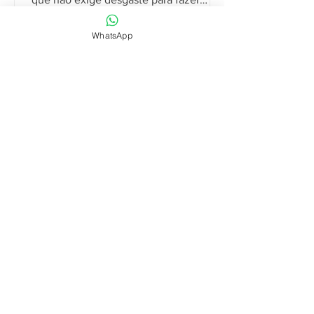
correções de forma, dando ao...
WhatsApp
Artz Odontologia
15 de jan. de 2021