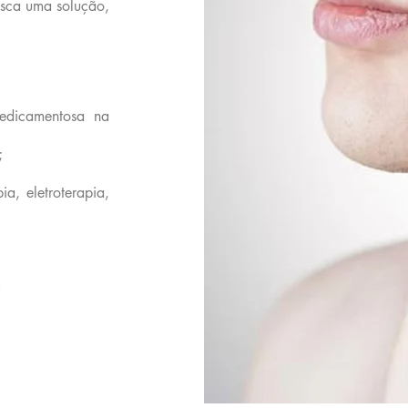
usca uma solução,
medicamentosa na
;
ia, eletroterapia,