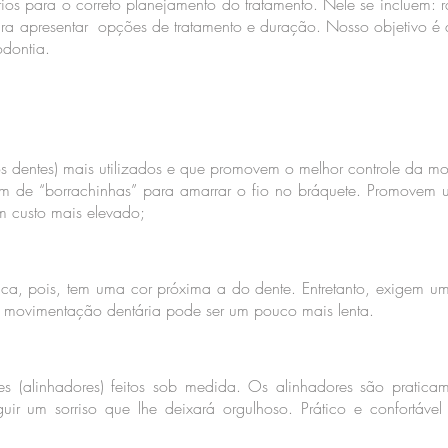
os para o correto planejamento do tratamento. Nele se incluem: r
ra apresentar opções de tratamento e duração. Nosso objetivo é q
odontia.
s dentes) mais utilizados e que promovem o melhor controle da m
am de “borrachinhas” para amarrar o fio no bráquete. Promovem 
m custo mais elevado;
ca, pois, tem uma cor próxima a do dente. Entretanto, exigem 
a movimentação dentária pode ser um pouco mais lenta.
tes (alinhadores) feitos sob medida. Os alinhadores são praticam
ir um sorriso que lhe deixará orgulhoso. Prático e confortável 