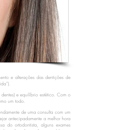
ento e alterações das dentições de
ida”).
dentes) e equilíbrio estético. Com o
como um todo.
rofundamente de uma consulta com um
ejar antecipadamente a melhor hora
osa do ortodontista, alguns exames