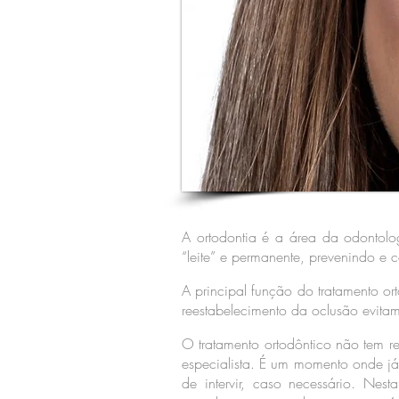
A ortodontia é a área da odontolo
“leite” e permanente, prevenindo e 
A principal função do tratamento ort
reestabelecimento da oclusão evita
O tratamento ortodôntico não tem r
especialista. É um momento onde j
de intervir, caso necessário. Nes