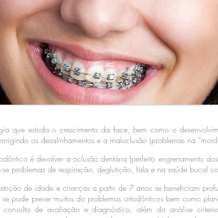
gia que estuda o crescimento da face, bem como o desenvolvim
corrigindo os desalinhamentos e a maloclusão (problemas na “mord
odôntico é devolver a oclusão dentária (perfeito engrenamento dos 
m-se problemas de respiração, deglutição, fala e na saúde bucal 
estrição de idade e crianças a partir de 7 anos se beneficiam p
á se pode prever muitos do problemas ortodônticos bem como plan
ta consulta de avaliação e diagnóstico, além da análise criteri