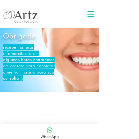
Obrigado
recebemos suas
informações, e em
algumas horas entraremos
em contato para encontrar
o melhor horário para sua
consulta (:
WhatsApp